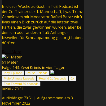
In dieser Woche zu Gast im TuS-Podcast ist
der Co-Trainer der 1. Mannschaft, Ilyas Trenz.
Gemeinsam mit Moderator Rafael Beraz wirft
Ilyas einen Blick zurück auf die letzten zwei
Partien, die zwar gewonnen wurden, aber bei
dem ein oder anderen TuS-Anhänger
bisweilen für Schnappatmung gesorgt haben
dürften.
Read More
61 Meter
Folge 143: Zwei Krimis in vier Tagen
Play Episode
Pause Episode
Mute/Unmute Episode
Rewind 10 Seconds
1x
Fast Forward 30 seconds
00:00
/
70:51
Audiolänge: 70:51
|
Aufgenommen am 3.
November 2022