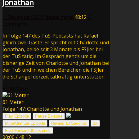
Jonathan
1. Dezember 2022
danielimmel
48:12
0
Comments
In Folge 147 des TuS-Podcasts hat Rafael
gleich zwei Gäste: Er spricht mit Charlotte und
Jonathan, beide seit 3 Monate als FSJler bei
der TuS tätig. Im Gespräch geht’s um die
bisherige Zeit von Charlotte und Jonathan bei
der TuS und in welchen Bereichen die FSJler
die Schängel derzeit tatkräftig unterstützen.
Read More
61 Meter
Folge 147: Charlotte und Jonathan
Play Episode
Pause Episode
Mute/Unmute Episode
Rewind 10 Seconds
1x
Fast Forward 30 seconds
00:00
/
48:12