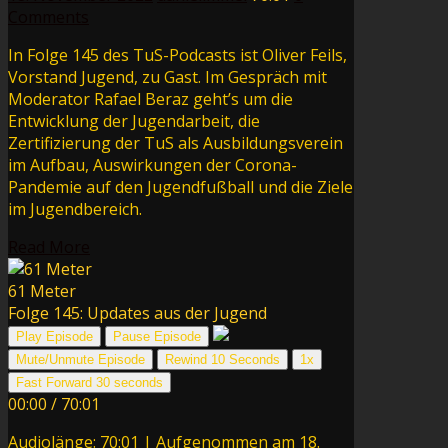
Comments
In Folge 145 des TuS-Podcasts ist Oliver Feils,
Vorstand Jugend, zu Gast. Im Gespräch mit
Moderator Rafael Beraz geht’s um die
Entwicklung der Jugendarbeit, die
Zertifizierung der TuS als Ausbildungsverein
im Aufbau, Auswirkungen der Corona-
Pandemie auf den Jugendfußball und die Ziele
im Jugendbereich.
Read More
61 Meter
Folge 145: Updates aus der Jugend
Play Episode
Pause Episode
Mute/Unmute Episode
Rewind 10 Seconds
1x
Fast Forward 30 seconds
00:00
/
70:01
Audiolänge: 70:01
|
Aufgenommen am 18.