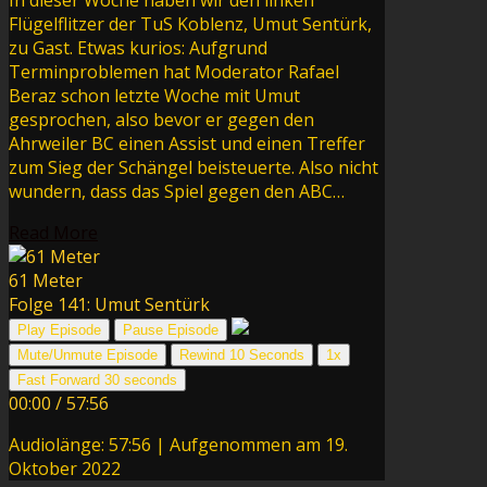
In dieser Woche haben wir den linken
Flügelflitzer der TuS Koblenz, Umut Sentürk,
zu Gast. Etwas kurios: Aufgrund
Terminproblemen hat Moderator Rafael
Beraz schon letzte Woche mit Umut
gesprochen, also bevor er gegen den
Ahrweiler BC einen Assist und einen Treffer
zum Sieg der Schängel beisteuerte. Also nicht
wundern, dass das Spiel gegen den ABC…
Read More
61 Meter
Folge 141: Umut Sentürk
Play Episode
Pause Episode
Mute/Unmute Episode
Rewind 10 Seconds
1x
Fast Forward 30 seconds
00:00
/
57:56
Audiolänge: 57:56
|
Aufgenommen am 19.
Oktober 2022