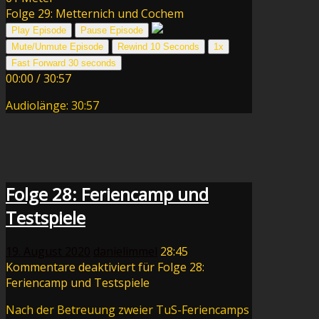
Folge 29: Metternich und Cochem
Play Episode
Pause Episode
Mute/Unmute Episode
Rewind 10 Seconds
1x
Fast Forward 30 seconds
00:00
/
30:57
Audiolänge: 30:57
Folge 28: Feriencamp und
Testspiele
19. August 2020
danielimmel
28:45
Kommentare deaktiviert
für Folge 28:
Feriencamp und Testspiele
Nach der Betreuung zweier TuS-Feriencamps