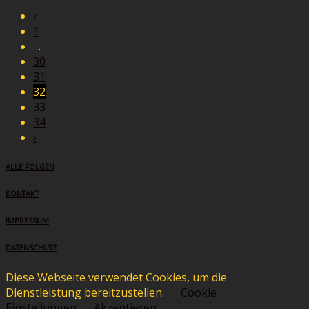
‹
1
…
30
31
32
33
34
›
ALLE FOLGEN
KONTAKT
IMPRESSUM
DATENSCHUTZ
Diese Webseite verwendet Cookies, um die
Dienstleistung bereitzustellen.
Cookie
Einstellungen
Akzeptieren