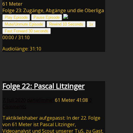
61 Meter
Folge 23: Zugänge, Abgänge und die Oberliga
Play Episode
Pause Episode
Mute/Unmute Episode
Rewind 10 Seconds
1x
Fast Forward 30 seconds
00:00
/
31:10
Audiolänge: 31:10
Folge 22: Pascal Litzinger
7. Juli 2020
danielimmel
61 Meter
41:08
0
Comments
Taktikliebhaber aufgepasst: In der 22. Folge
von 61 Meter ist Pascal Litzinger,
Videoanalyst und Scout unserer TuS, zu Gast.