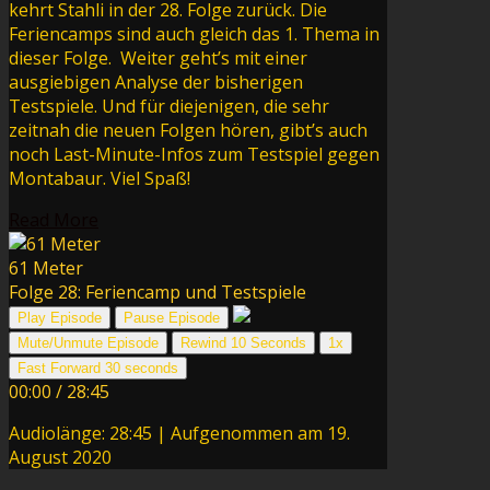
kehrt Stahli in der 28. Folge zurück. Die
Feriencamps sind auch gleich das 1. Thema in
dieser Folge. Weiter geht’s mit einer
ausgiebigen Analyse der bisherigen
Testspiele. Und für diejenigen, die sehr
zeitnah die neuen Folgen hören, gibt’s auch
noch Last-Minute-Infos zum Testspiel gegen
Montabaur. Viel Spaß!
Read More
61 Meter
Folge 28: Feriencamp und Testspiele
Play Episode
Pause Episode
Mute/Unmute Episode
Rewind 10 Seconds
1x
Fast Forward 30 seconds
00:00
/
28:45
Audiolänge: 28:45
|
Aufgenommen am 19.
August 2020