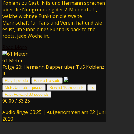
Koblenz zu Gast. Nils und Hermann sprechen
über die Neugründung der 2. Mannschaft,
welche wichtige Funktion die zweite
Mannschaft für Fans und Verein hat und wie
es ist, im Sinne eines Fußballs back to the
roots, jede Woche in…
Read More
61 Meter
Folge 20: Hermann Dapper über TuS Koblenz
II
Play Episode
Pause Episode
Mute/Unmute Episode
Rewind 10 Seconds
1x
Fast Forward 30 seconds
00:00
/
33:25
Audiolänge: 33:25
|
Aufgenommen am 22. Juni
2020