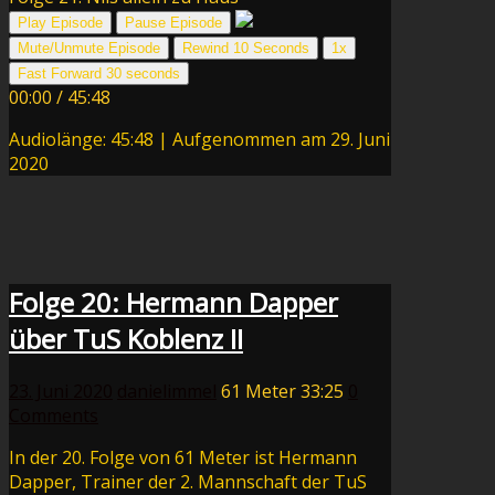
Play Episode
Pause Episode
Mute/Unmute Episode
Rewind 10 Seconds
1x
Fast Forward 30 seconds
00:00
/
45:48
Audiolänge: 45:48
|
Aufgenommen am 29. Juni
2020
Folge 20: Hermann Dapper
über TuS Koblenz II
23. Juni 2020
danielimmel
61 Meter
33:25
0
Comments
In der 20. Folge von 61 Meter ist Hermann
Dapper, Trainer der 2. Mannschaft der TuS