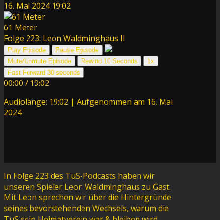
16. Mai 2024
19:02
61 Meter
Folge 223: Leon Waldminghaus II
Play Episode
Pause Episode
Mute/Unmute Episode
Rewind 10 Seconds
1x
Fast Forward 30 seconds
00:00
/
19:02
Audiolänge: 19:02
|
Aufgenommen am 16. Mai
2024
In Folge 223 des TuS-Podcasts haben wir
unseren Spieler Leon Waldminghaus zu Gast.
Mit Leon sprechen wir über die Hintergründe
seines bevorstehenden Wechsels, warum die
TuS sein Heimatverein war & bleiben wird