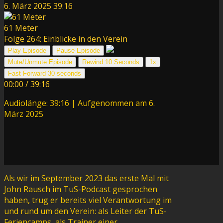
6. März 2025
39:16
61 Meter
Folge 264: Einblicke in den Verein
Play Episode
Pause Episode
Mute/Unmute Episode
Rewind 10 Seconds
1x
Fast Forward 30 seconds
00:00
/
39:16
Audiolänge: 39:16
|
Aufgenommen am 6.
März 2025
Als wir im September 2023 das erste Mal mit
John Rausch im TuS-Podcast gesprochen
haben, trug er bereits viel Verantwortung im
und rund um den Verein: als Leiter der TuS-
Feriencamps, als Trainer einer