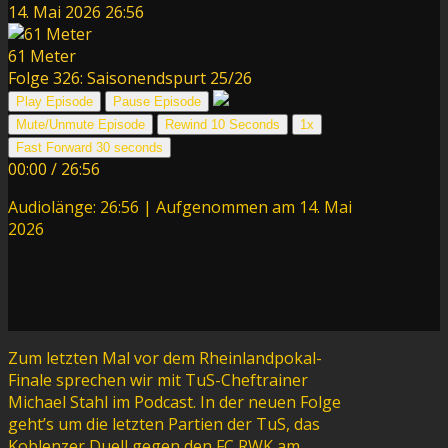
14. Mai 2026
26:56
61 Meter
Folge 326: Saisonendspurt 25/26
Play Episode
Pause Episode
Mute/Unmute Episode
Rewind 10 Seconds
1x
Fast Forward 30 seconds
00:00
/
26:56
Audiolänge: 26:56
|
Aufgenommen am 14. Mai
2026
Zum letzten Mal vor dem Rheinlandpokal-
Finale sprechen wir mit TuS-Cheftrainer
Michael Stahl im Podcast. In der neuen Folge
geht’s um die letzten Partien der TuS, das
Koblenzer Duell gegen den FC RWK am