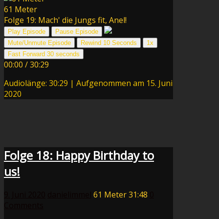
61 Meter
Folge 19: Mach' die Jungs fit, Anel!
Play Episode
Pause Episode
Mute/Unmute Episode
Rewind 10 Seconds
1x
Fast Forward 30 seconds
00:00
/
30:29
Audiolänge: 30:29
|
Aufgenommen am 15. Juni
2020
Folge 18: Happy Birthday to
us!
9. Juni 2020
danielimmel
61 Meter
31:48
0
Comments