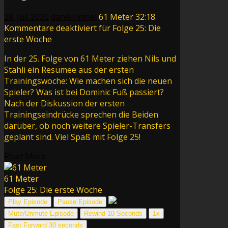
28. Juli 2020
danielimmel
61 Meter
32:18
Kommentare deaktiviert
für Folge 25: Die
erste Woche
In der 25. Folge von 61 Meter ziehen Nils und
Stahli ein Re­sü­mee aus der ersten
Trainingswoche: Wie machen sich die neuen
Spieler? Was ist bei Dominic Fuß passiert?
Nach der Diskussion der ersten
Trainingseindrücke sprechen die Beiden
darüber, ob noch weitere Spieler-Transfers
geplant sind. Viel Spaß mit Folge 25!
Read More
61 Meter
Folge 25: Die erste Woche
Play Episode
Pause Episode
Mute/Unmute Episode
Rewind 10 Seconds
1x
Fast Forward 30 seconds