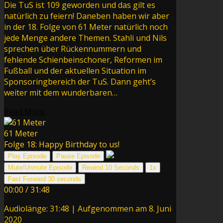
Die TuS ist 109 geworden und das gilt es
natürlich zu feiern! Daneben haben wir aber
in der 18. Folge von 61 Meter natürlich noch
jede Menge andere Themen. Stahli und Nils
sprechen über Rückennummern und
fehlende Schienbeinschoner, Reformen im
Fußball und der aktuellen Situation im
Sponsoringbereich der TuS. Dann geht’s
weiter mit dem wunderbaren…
Read More
61 Meter
Folge 18: Happy Birthday to us!
Play Episode
Pause Episode
Mute/Unmute Episode
Rewind 10 Seconds
1x
Fast Forward 30 seconds
00:00
/
31:48
Audiolänge: 31:48
|
Aufgenommen am 8. Juni
2020