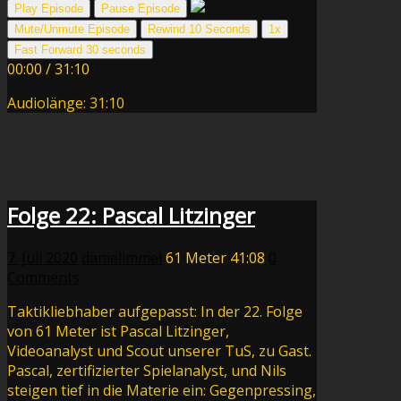
Play Episode
Pause Episode
Mute/Unmute Episode
Rewind 10 Seconds
1x
Fast Forward 30 seconds
00:00
/
31:10
Audiolänge: 31:10
Folge 22: Pascal Litzinger
7. Juli 2020
danielimmel
61 Meter
41:08
0
Comments
Taktikliebhaber aufgepasst: In der 22. Folge
von 61 Meter ist Pascal Litzinger,
Videoanalyst und Scout unserer TuS, zu Gast.
Pascal, zertifizierter Spielanalyst, und Nils
steigen tief in die Materie ein: Gegenpressing,