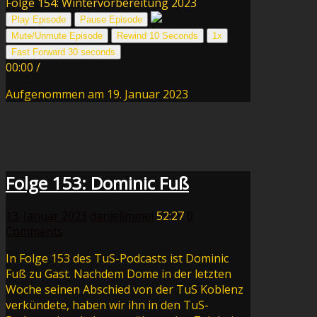
Folge 154: Wintervorbereitung 2023
Play Episode
Pause Episode
Mute/Unmute Episode
Rewind 10 Seconds
1x
Fast Forward 30 seconds
00:00
/
Aufgenommen am 19. Januar 2023
Folge 153: Dominic Fuß
13. Januar 2023
danielimmel
52:27
0
Comments
In Folge 153 des TuS-Podcasts ist Dominic
Fuß zu Gast. Nachdem Dome in der letzten
Woche seinen Abschied von der TuS Koblenz
verkündete, haben wir ihn in den TuS-