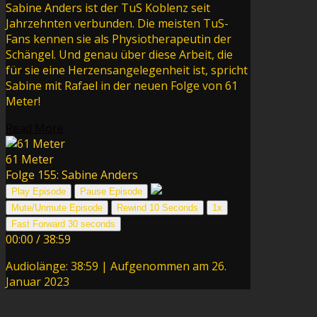
Sabine Anders ist der TuS Koblenz seit
Jahrzehnten verbunden. Die meisten TuS-
Fans kennen sie als Physiotherapeutin der
Schängel. Und genau über diese Arbeit, die
für sie eine Herzensangelegenheit ist, spricht
Sabine mit Rafael in der neuen Folge von 61
Meter!
Read More
61 Meter
Folge 155: Sabine Anders
Play Episode
Pause Episode
Mute/Unmute Episode
Rewind 10 Seconds
1x
Fast Forward 30 seconds
00:00
/
38:59
Audiolänge: 38:59
|
Aufgenommen am 26.
Januar 2023