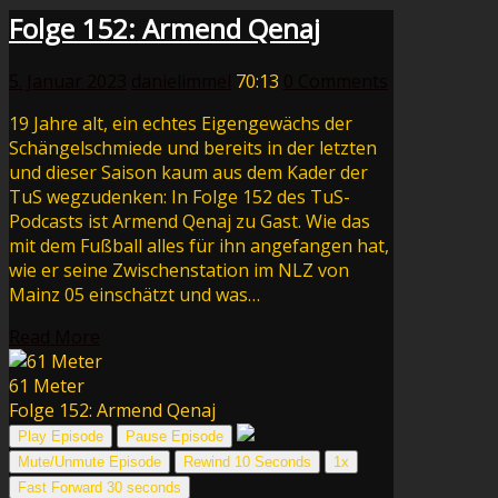
Folge 152: Armend Qenaj
5. Januar 2023
danielimmel
70:13
0 Comments
19 Jahre alt, ein echtes Eigengewächs der
Schängelschmiede und bereits in der letzten
und dieser Saison kaum aus dem Kader der
TuS wegzudenken: In Folge 152 des TuS-
Podcasts ist Armend Qenaj zu Gast. Wie das
mit dem Fußball alles für ihn angefangen hat,
wie er seine Zwischenstation im NLZ von
Mainz 05 einschätzt und was…
Read More
61 Meter
Folge 152: Armend Qenaj
Play Episode
Pause Episode
Mute/Unmute Episode
Rewind 10 Seconds
1x
Fast Forward 30 seconds