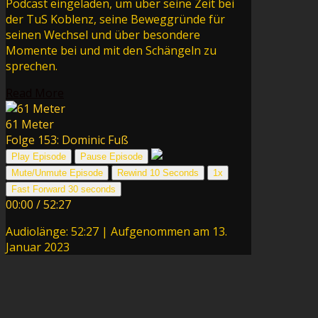
Podcast eingeladen, um über seine Zeit bei
der TuS Koblenz, seine Beweggründe für
seinen Wechsel und über besondere
Momente bei und mit den Schängeln zu
sprechen.
Read More
61 Meter
Folge 153: Dominic Fuß
Play Episode
Pause Episode
Mute/Unmute Episode
Rewind 10 Seconds
1x
Fast Forward 30 seconds
00:00
/
52:27
Audiolänge: 52:27
|
Aufgenommen am 13.
Januar 2023