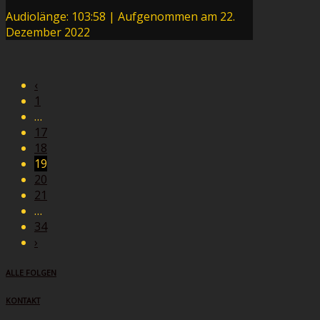
Audiolänge: 103:58
|
Aufgenommen am 22.
Dezember 2022
‹
1
…
17
18
19
20
21
…
34
›
ALLE FOLGEN
KONTAKT