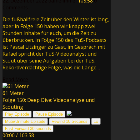
22. Dezember 2022
danielimmel
103:58
0
Comments
Die fußballfreie Zeit über den Winter ist lang,
aber in Folge 150 haben wir knapp zwei
Stunden Inhalte für euch, um die Zeit zu
überbrücken. In Folge 150 des TuS-Podcasts
ist Pascal Litzinger zu Gast, im Gespräch mit
Rafael spricht der TuS-Videoanalyst und
Scout über seine Aufgaben bei der TuS.
Rekordverdächtige Folge, was die Länge…
Read More
61 Meter
Folge 150: Deep Dive: Videoanalyse und
Scouting
Play Episode
Pause Episode
Mute/Unmute Episode
Rewind 10 Seconds
1x
Fast Forward 30 seconds
00:00
/
103:58