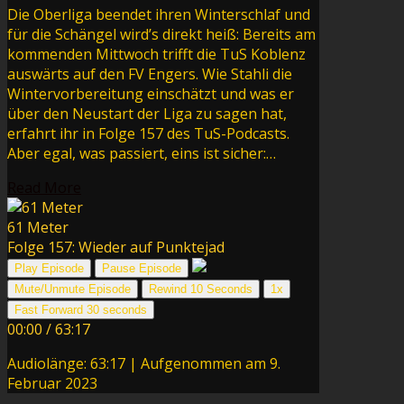
Die Oberliga beendet ihren Winterschlaf und
für die Schängel wird’s direkt heiß: Bereits am
kommenden Mittwoch trifft die TuS Koblenz
auswärts auf den FV Engers. Wie Stahli die
Wintervorbereitung einschätzt und was er
über den Neustart der Liga zu sagen hat,
erfahrt ihr in Folge 157 des TuS-Podcasts.
Aber egal, was passiert, eins ist sicher:…
Read More
61 Meter
Folge 157: Wieder auf Punktejad
Play Episode
Pause Episode
Mute/Unmute Episode
Rewind 10 Seconds
1x
Fast Forward 30 seconds
00:00
/
63:17
Audiolänge: 63:17
|
Aufgenommen am 9.
Februar 2023