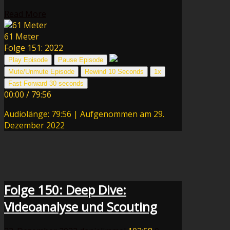
Read More
61 Meter
Folge 151: 2022
Play Episode
Pause Episode
Mute/Unmute Episode
Rewind 10 Seconds
1x
Fast Forward 30 seconds
00:00
/
79:56
Audiolänge: 79:56
|
Aufgenommen am 29.
Dezember 2022
Folge 150: Deep Dive:
Videoanalyse und Scouting